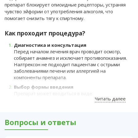
препарат блокирует опиоидные рецепторы, устраняя
чувство эйфории от употребления алкоголя, что
помогает снизить тягу к спиртному.
Как проходит процедура?
Диагностика и консультация
Перед началом лечения врач проводит осмотр,
собирает анамнез и исключает противопоказания.
Налтрексон не подходит пациентам с острыми
заболеваниями печени или аллергией на
компоненты препарата.
Выбор формы введения
Препарат может вводиться в виде:
Читать далее
Импланта
(капсула, которая постепенно
высвобождает действующее вещество);
Вопросы и ответы
Инъекции
(удобно для тех, кто предпочитает
быстрое решение);