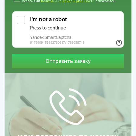
условиями
политики конфиденциальности
ознакомлен
зависимостью, кодирование налтрексоном может стать
первым шагом к новой жизни. Обратитесь к
специалистам, чтобы получить подробную
консультацию и начать лечение.
Наши филиалы в регионах: услуги
Кодирование от алкоголизма гипнозом в г.
Артем
услуги
Кодирование от наркомании в
Кстове
услуги
Лечение пивного алкоголизма
в Ухте