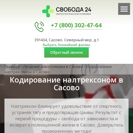
+7 (800) 302-47-64
391434, Сасово. Северный мкр, д.1
Выбрать ближайший филиал
Обратный звонок
Главная
›
Лечение алкоголизма в Сасово
›
Кодирование
налтрексоном в Сасово
Кодирование налтрексоном в
Сасово
Налтрексон блокирует удовольствие от спиртного,
устраняя тягу и предотвращая срывы. Результат с
первой процедуры – свобода от зависимости и
возврат к полноценной жизни в Сасово. Доверьтесь
проверенному методу!