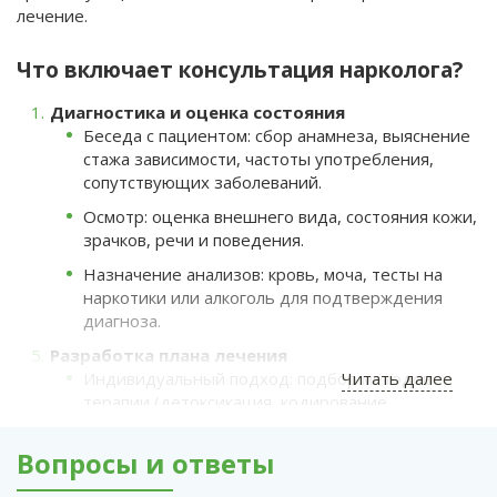
лечение.
Что включает консультация нарколога?
Диагностика и оценка состояния
Беседа с пациентом: сбор анамнеза, выяснение
стажа зависимости, частоты употребления,
сопутствующих заболеваний.
Осмотр: оценка внешнего вида, состояния кожи,
зрачков, речи и поведения.
Назначение анализов: кровь, моча, тесты на
наркотики или алкоголь для подтверждения
диагноза.
Разработка плана лечения
Индивидуальный подход: подбор методов
Читать далее
терапии (детоксикация, кодирование,
психотерапия).
Вопросы и ответы
Рекомендации по стационарному или
амбулаторному лечению.