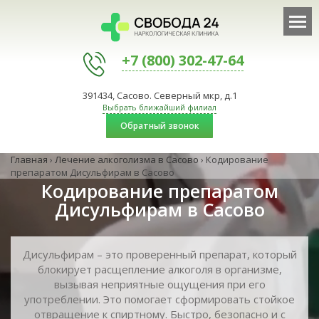
+7 (800) 302-47-64
391434, Сасово. Северный мкр, д.1
Выбрать ближайший филиал
Обратный звонок
Главная
›
Лечение алкоголизма в Сасово
›
Кодирование
препаратом Дисульфирам в Сасово
Кодирование препаратом
Дисульфирам в Сасово
Дисульфирам – это проверенный препарат, который
блокирует расщепление алкоголя в организме,
вызывая неприятные ощущения при его
употреблении. Это помогает сформировать стойкое
отвращение к спиртному. Быстро, безопасно и с