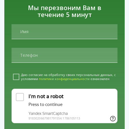
Мы перезвоним Вам в
Как выбрать центр реабилитации?
течение 5 минут
Опыт работы с подростками.
Убедитесь, что в
центре есть специалисты, которые понимают
особенности подростковой психики.
Лицензии.
Клиника должна иметь разрешение на
оказание медицинских услуг.
Отзывы.
Почитайте истории тех, кто уже прошел
реабилитацию.
Что делать родителям?
Даю согласие на обработку своих персональных данных, с
условиями
политики конфиденциальности
ознакомлен
Не вините себя. Зависимость — это болезнь, а не
результат плохого воспитания.
Действуйте быстро. Чем раньше начать лечение,
тем выше шансы на успех.
Поддерживайте подростка. Ваше участие и
понимание — ключ к его выздоровлению.