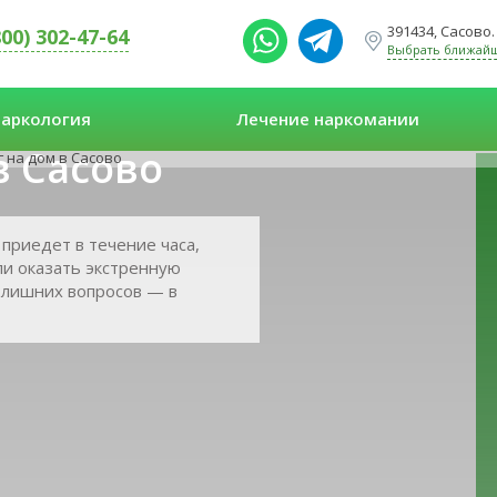
391434, Сасово.
800) 302-47-64
Выбрать ближай
аркология
Лечение наркомании
в Сасово
 на дом в Сасово
приедет в течение часа,
ли оказать экстренную
 лишних вопросов — в