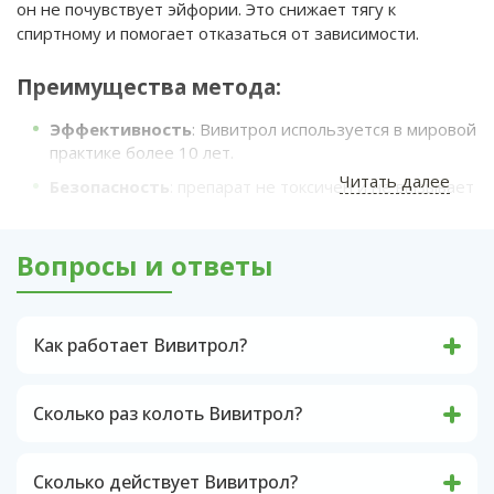
он не почувствует эйфории. Это снижает тягу к
спиртному и помогает отказаться от зависимости.
Преимущества метода:
Эффективность
: Вивитрол используется в мировой
практике более 10 лет.
Читать далее
Безопасность
: препарат не токсичен и не вызывает
привыкания.
Долгий эффект
: одна инъекция действует до 30
Вопросы и ответы
дней.
Анонимность
: лечение полностью
конфиденциально.
Как работает Вивитрол?
Этапы процедуры:
Как действует препарат "ВИВИТРОЛ"? Это
лекарство нового поколения, представляющее
Консультация
: врач оценивает состояние
Сколько раз колоть Вивитрол?
собой метод патогенетической терапии
пациента, исключает противопоказания.
Препарат Вивитрол - это лекарственное
алкогольной и наркотической зависимости.
средство с длительным действием, которое
Препарат содержит блокаторы опиатных
Подготовка
: при необходимости проводится
Сколько действует Вивитрол?
следует вводить внутримышечно каждые 4
рецепторов, которые блокируют рецепторы в
детоксикация.