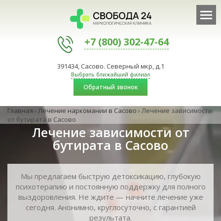
+7 (800) 302-47-64
391434, Сасово. Северный мкр, д.1
Выбрать ближайший филиал
Обратный звонок
Главная
›
Лечение наркомании в Сасово
›
Лечение зависимости
от бутирата в Сасово
Лечение зависимости от
бутирата в Сасово
Мы предлагаем быструю детоксикацию, глубокую
психотерапию и постоянную поддержку для полного
выздоровления. Не ждите — начните лечение уже
сегодня. Анонимно, круглосуточно, с гарантией
результата.