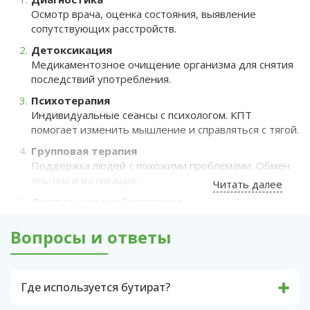
Осмотр врача, оценка состояния, выявление
сопутствующих расстройств.
Детоксикация
Медикаментозное очищение организма для снятия
последствий употребления.
Психотерапия
Индивидуальные сеансы с психологом. КПТ
помогает изменить мышление и справляться с тягой.
Групповая терапия
Поддержка людей с похожими проблемами. Обмен
опытом и мотивация.
Читать далее
Длительная реабилитация
Восстановление психики: работа с травмами,
тревожностью, депрессией.
Вопросы и ответы
Социальная адаптация: помощь в
трудоустройстве, восстановлении связей.
Где используется бутират?
Обучение навыкам жизни без наркотиков.
В российской медицине натрия оксибутират
Поддержка после лечения