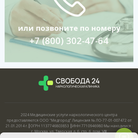
или позвоните по номеру
+7 (800) 302-47-64
2024 Медицинские услуги наркологического центра
предоставляются ООО "Медгород" Лицензия № ЛО-77-01-007472 от
21.01.2014 г.┃ОГРН 1137746803853 ┃ИНН 7710946980 Мы находимся :
г. Москва, ул. Тверская д. 6, стр. 6, пом. Ⅷ