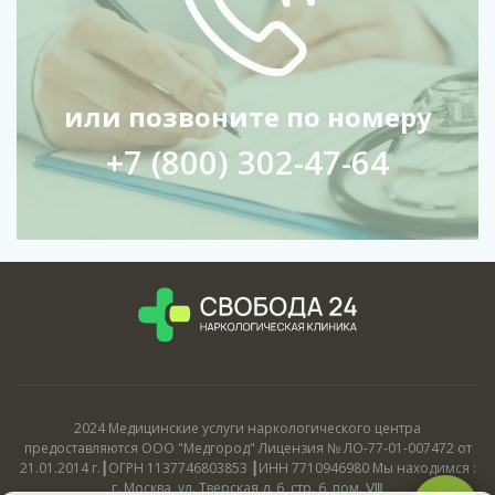
или позвоните по номеру
+7 (800) 302-47-64
2024 Медицинские услуги наркологического центра
предоставляются ООО "Медгород" Лицензия № ЛО-77-01-007472 от
21.01.2014 г.┃ОГРН 1137746803853 ┃ИНН 7710946980 Мы находимся :
г. Москва, ул. Тверская д. 6, стр. 6, пом. Ⅷ