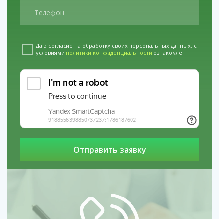
услуги
Кодирование алгоминалом в Анапе
услуги
Детоксикация УБОД в Кургане
Даю согласие на обработку своих персональных данных, с
условиями
политики конфиденциальности
ознакомлен