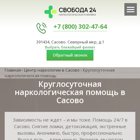
+7 (800) 302-47-64
391434, Сасово. Северный мкр, д.1
Выбрать ближайший филиал
Обратный звонок
Главная
›
Центр наркологии в Сасово
›
Круглосуточная
наркологическая помощь
Круглосуточная
наркологическая помощь в
Сасово
Зависимость не ждет – и мы тоже. Помощь 24/7 в
Сасово. Снятие ломки, детоксикация, экстренные
вызовы. Анонимно, быстро, профессионально.
Выход есть – даже ночью. Звоните, мы рядом