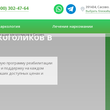
391434, Сасово.
800) 302-47-64
Выбрать ближай
аркология
Лечение наркомании
коголиков в
тация алкоголиков в Сасово
ную программу реабилитации
 и поддержку на каждом
наших доступных ценах и